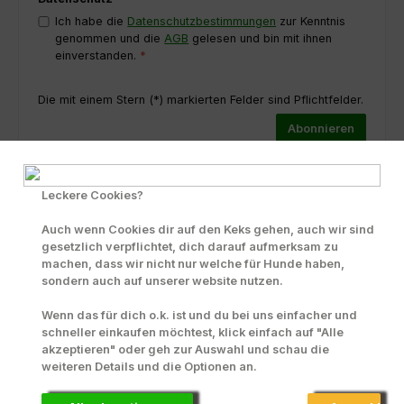
Ich habe die
Datenschutzbestimmungen
zur Kenntnis
genommen und die
AGB
gelesen und bin mit ihnen
einverstanden.
*
Die mit einem Stern (*) markierten Felder sind Pflichtfelder.
Abonnieren
Leckere Cookies?
Unter allen Bestellungen jeden Quartals, verlosen wir
Auch wenn Cookies dir auf den Keks gehen, auch wir sind
am
10.02.
+ 10.05. + 10.07. + 10.11. folgende Preise
gesetzlich verpflichtet, dich darauf aufmerksam zu
und als
machen, dass wir nicht nur welche für Hunde haben,
Hauptpreis einen 5 Tage Hotelaufenthalt im
sondern auch auf unserer website nutzen.
Hundehotel "Mair am Ort" in Südtirol
mit HP und 1 - 3 Hunde übernachten gratis.
Wenn das für dich o.k. ist und du bei uns einfacher und
schneller einkaufen möchtest, klick einfach auf "Alle
1. Preis =
5 Tg. im Hotel Mair am Ort
akzeptieren" oder geh zur Auswahl und schau die
2. Preis =
50,- € PANYS Gutschein
weiteren Details und die Optionen an.
3. Preis =
25,- € PANYS Gutschein
4. Preis =
20,- € PANYS Gutschein